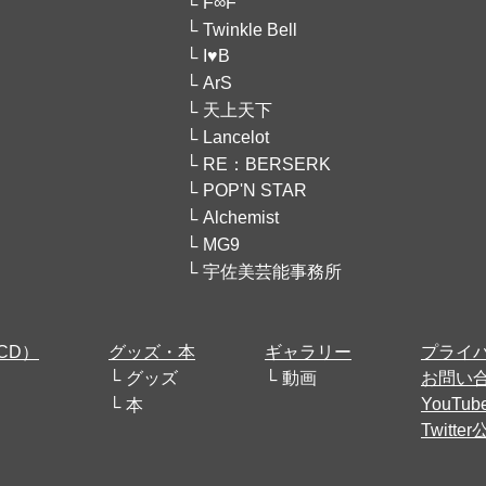
F∞F
Twinkle Bell
I♥B
ArS
天上天下
Lancelot
RE：BERSERK
POP'N STAR
Alchemist
MG9
宇佐美芸能事務所
CD）
グッズ・本
ギャラリー
プライ
グッズ
動画
お問い
YouT
本
Twitt