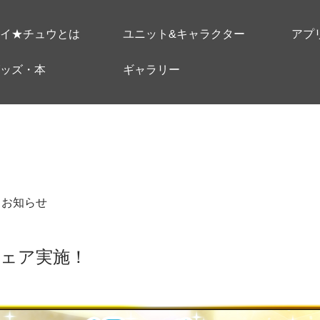
イ★チュウとは
ユニット&キャラクター
アプ
ッズ・本
ギャラリー
＃お知らせ
ェア実施！