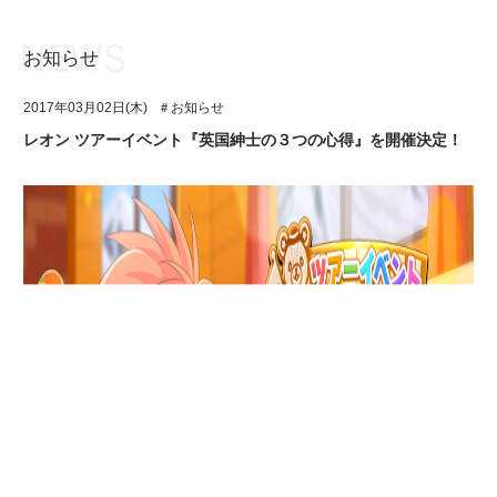
お知らせ
お知らせ
TOP
2017年03月02日(木)
＃お知らせ
アイ★チュウとは
お知らせ
レオン ツアーイベント『英国紳士の３つの心得』を開催決定！
ユニット&キャラクター
アイ★チュウとは
アプリゲーム
ユニット&キャラクター
イベント・キャンペーン
アプリゲーム
ミュージック
イベント・キャンペーン
グッズ・本
ミュージック
ギャラリー
グッズ・本
ギャラリー