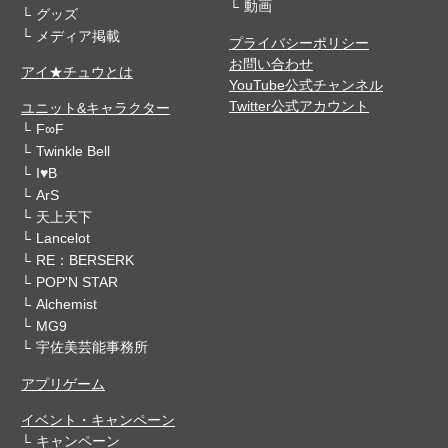
動画
グッズ
メディア掲載
プライバシーポリシー
お問い合わせ
アイ★チュウとは
YouTube公式チャンネル
Twitter公式アカウント
ユニット&キャラクター
F∞F
Twinkle Bell
I♥B
ArS
天上天下
Lancelot
RE：BERSERK
POP'N STAR
Alchemist
MG9
宇佐美芸能事務所
アプリゲーム
イベント・キャンペーン
キャンペーン