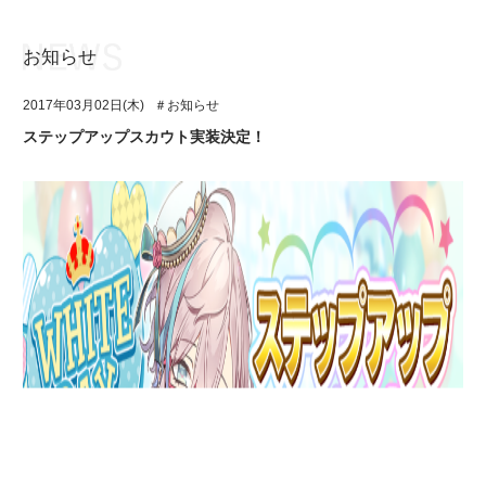
お知らせ
お知らせ
TOP
2017年03月02日(木)
＃お知らせ
アイ★チュウとは
お知らせ
ステップアップスカウト実装決定！
ユニット&キャラクター
アイ★チュウとは
アプリゲーム
ユニット&キャラクター
イベント・キャンペーン
アプリゲーム
ミュージック
イベント・キャンペーン
グッズ・本
ミュージック
ギャラリー
グッズ・本
ギャラリー