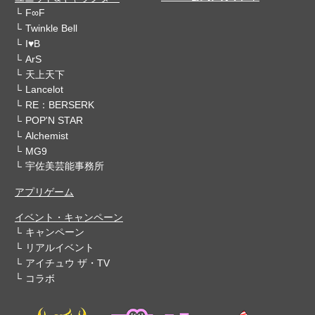
F∞F
Twinkle Bell
I♥B
ArS
天上天下
Lancelot
RE：BERSERK
POP'N STAR
Alchemist
MG9
宇佐美芸能事務所
アプリゲーム
イベント・キャンペーン
キャンペーン
リアルイベント
アイチュウ ザ・TV
コラボ