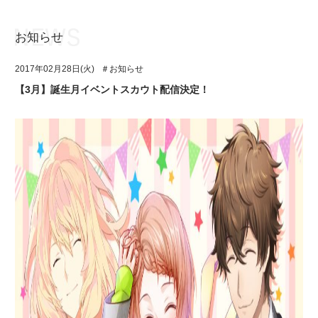
お知らせ
お知らせ
TOP
2017年02月28日(火)
＃お知らせ
アイ★チュウとは
お知らせ
【3月】誕生月イベントスカウト配信決定！
ユニット&キャラクター
アイ★チュウとは
アプリゲーム
ユニット&キャラクター
イベント・キャンペーン
アプリゲーム
ミュージック
イベント・キャンペーン
グッズ・本
ミュージック
ギャラリー
グッズ・本
ギャラリー