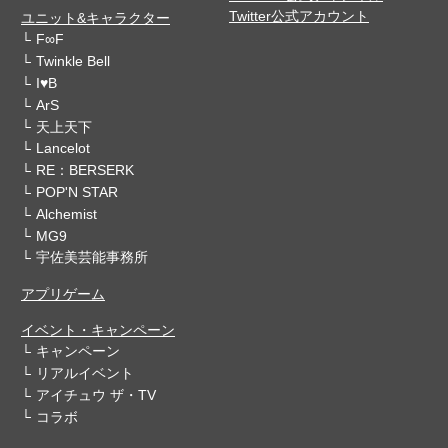
Twitter公式アカウント
ユニット&キャラクター
F∞F
Twinkle Bell
I♥B
ArS
天上天下
Lancelot
RE：BERSERK
POP'N STAR
Alchemist
MG9
宇佐美芸能事務所
アプリゲーム
イベント・キャンペーン
キャンペーン
リアルイベント
アイチュウ ザ・TV
コラボ