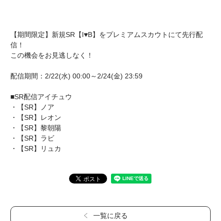
【期間限定】新規SR【I♥B】をプレミアムスカウトにて先行配
信！
この機会をお見逃しなく！
配信期間：2/22(水) 00:00～2/24(金) 23:59
■SR配信アイチュウ
・【SR】ノア
・【SR】レオン
・【SR】黎朝陽
・【SR】ラビ
・【SR】リュカ
一覧に戻る