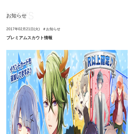
お知らせ
お知らせ
TOP
2017年02月21日(火)
＃お知らせ
アイ★チュウとは
お知らせ
プレミアムスカウト情報
ユニット&キャラクター
アイ★チュウとは
アプリゲーム
ユニット&キャラクター
イベント・キャンペーン
アプリゲーム
ミュージック
イベント・キャンペーン
グッズ・本
ミュージック
ギャラリー
グッズ・本
ギャラリー