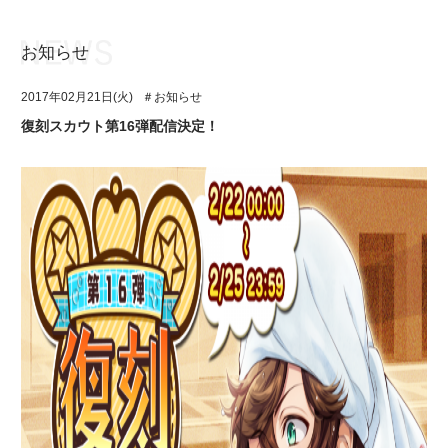
お知らせ
お知らせ
TOP
2017年02月21日(火)
＃お知らせ
アイ★チュウとは
お知らせ
復刻スカウト第16弾配信決定！
ユニット&キャラクター
アイ★チュウとは
アプリゲーム
ユニット&キャラクター
イベント・キャンペーン
アプリゲーム
ミュージック
イベント・キャンペーン
グッズ・本
ミュージック
ギャラリー
グッズ・本
ギャラリー