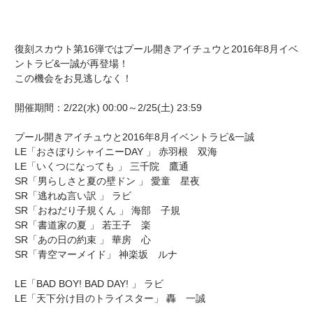
復刻スカウト第16弾ではプール開きアイチュウと2016年8月イベ
ントラビ&一誠が再登場！
この機会をお見逃しなく！
開催期間：2/22(水) 00:00～2/25(土) 23:59
プール開きアイチュウと2016年8月イベントラビ&一誠
LE「おさぼりシャイニーDAY 」 赤羽根 双海
LE「いくつになっても 」 三千院 鷹通
SR「男らしさと夏の壁ドン 」 愛童 星夜
SR「逃れぬ言い訳 」 ラビ
SR「おねだり子規くん 」 海部 子規
SR「書道家の夏 」 若王子 楽
SR「あの日の約束 」 華房 心
SR「青空マーメイド」 神楽坂 ルナ
LE「BAD BOY! BAD DAY! 」 ラビ
LE「天下分け目のトライスター」 轟 一誠