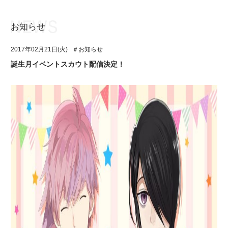
お知らせ
お知らせ
TOP
2017年02月21日(火)
＃お知らせ
アイ★チュウとは
お知らせ
誕生月イベントスカウト配信決定！
ユニット&キャラクター
アイ★チュウとは
アプリゲーム
ユニット&キャラクター
イベント・キャンペーン
アプリゲーム
ミュージック
イベント・キャンペーン
グッズ・本
ミュージック
ギャラリー
グッズ・本
ギャラリー