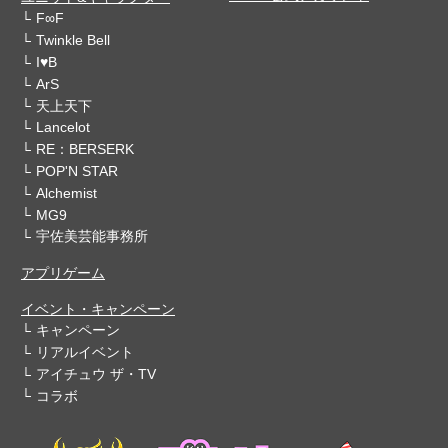
F∞F
Twinkle Bell
I♥B
ArS
天上天下
Lancelot
RE：BERSERK
POP'N STAR
Alchemist
MG9
宇佐美芸能事務所
アプリゲーム
イベント・キャンペーン
キャンペーン
リアルイベント
アイチュウ ザ・TV
コラボ