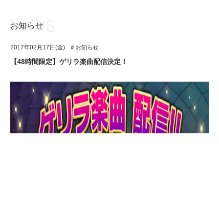
お知らせ
お知らせ
TOP
2017年02月17日(金)
＃お知らせ
アイ★チュウとは
お知らせ
【48時間限定】ゲリラ楽曲配信決定！
ユニット&キャラクター
アイ★チュウとは
アプリゲーム
ユニット&キャラクター
イベント・キャンペーン
アプリゲーム
ミュージック
イベント・キャンペーン
グッズ・本
ミュージック
ギャラリー
グッズ・本
ギャラリー