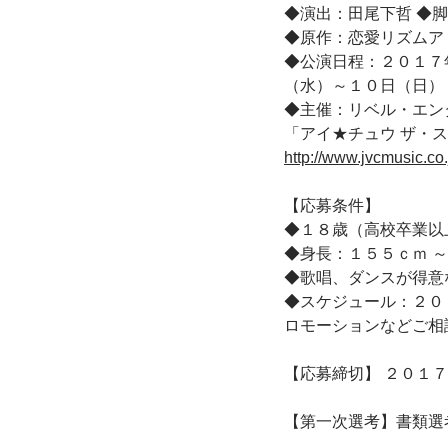
◆演出：田尾下哲 ◆
◆原作：恋愛リズムア
◆公演日程：２０１７
（水）～１０日（日）
◆主催：リベル・エン
「アイ★チュウ ザ・ス
http://www.jvcmusic.co.
【応募条件】
◆１８歳（高校卒業以
◆身長：１５５ｃｍ ～
◆歌唱、ダンスが得意
◆スケジュール：２０
ロモーションなどご相
【応募締切】 ２０１
【第一次選考】書類選