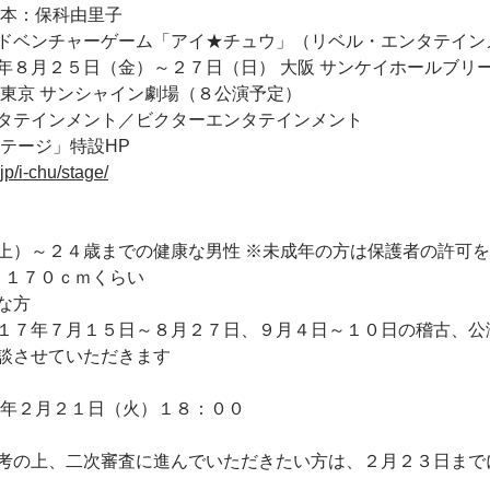
脚本：保科由里子
ドベンチャーゲーム「アイ★チュウ」（リベル・エンタテイン
年８月２５日（金）～２７日（日） 大阪 サンケイホールブリー
 東京 サンシャイン劇場（８公演予定）
タテインメント／ビクターエンタテインメント
テージ」特設HP
jp/i-chu/stage/
上）～２４歳までの健康な男性 ※未成年の方は保護者の許可
 １７０ｃｍくらい
な方
１７年７月１５日～８月２７日、９月４日～１０日の稽古、公
談させていただきます
７年２月２１日（火）１８：００
考の上、二次審査に進んでいただきたい方は、２月２３日まで