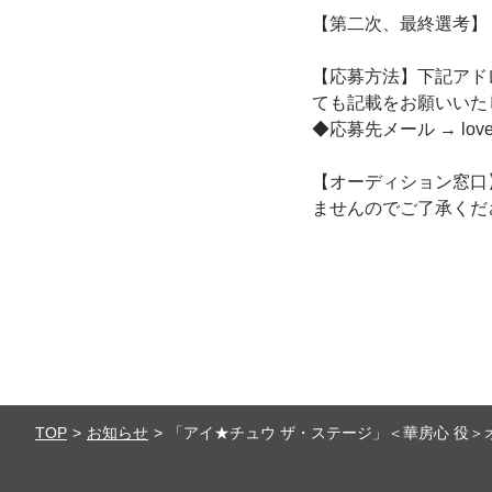
【第二次、最終選考】
【応募方法】下記アド
ても記載をお願いいた
◆応募先メール → loveand
【オーディション窓口
ませんのでご了承くだ
TOP
お知らせ
「アイ★チュウ ザ・ステージ」＜華房心 役