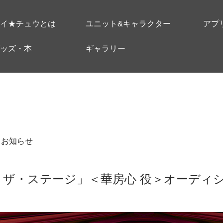
イ★チュウとは
ユニット&キャラクター
アプ
ッズ・本
ギャラリー
＃お知らせ
 ザ・ステージ」＜華房心 役＞オーディ