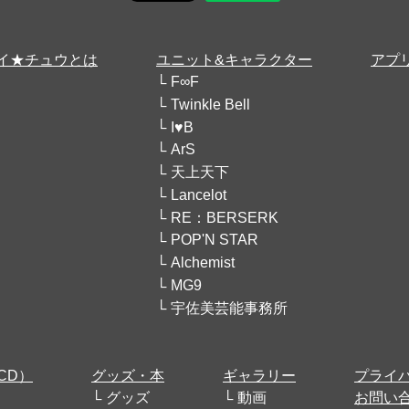
イ★チュウとは
ユニット&キャラクター
アプ
F∞F
Twinkle Bell
I♥B
ArS
天上天下
Lancelot
RE：BERSERK
POP'N STAR
Alchemist
MG9
宇佐美芸能事務所
CD）
グッズ・本
ギャラリー
プライ
グッズ
動画
お問い