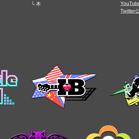
YouT
本
Twitt