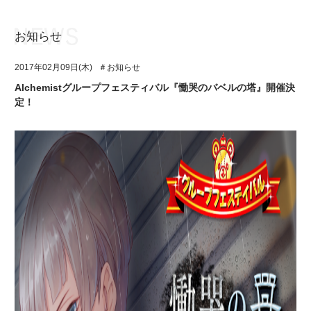
お知らせ
お知らせ
TOP
2017年02月09日(木)
＃お知らせ
アイ★チュウとは
お知らせ
Alchemistグループフェスティバル『慟哭のバベルの塔』開催決
定！
ユニット&キャラクター
アイ★チュウとは
アプリゲーム
ユニット&キャラクター
イベント・キャンペーン
アプリゲーム
ミュージック
イベント・キャンペーン
グッズ・本
ミュージック
ギャラリー
グッズ・本
ギャラリー