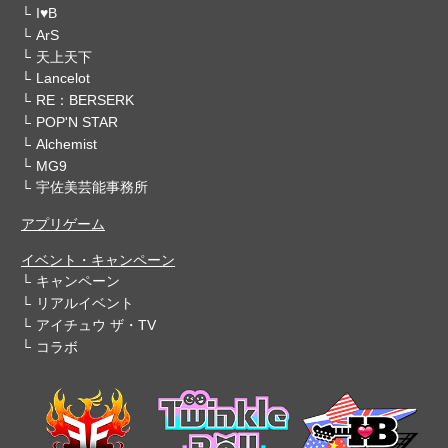
I♥B
ArS
天上天下
Lancelot
RE：BERSERK
POP'N STAR
Alchemist
MG9
宇佐美芸能事務所
アプリゲーム
イベント・キャンペーン
キャンペーン
リアルイベント
アイチュウ ザ・TV
コラボ