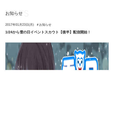
お知らせ
お知らせ
TOP
2017年01月23日(月)
＃お知らせ
アイ★チュウとは
お知らせ
1/24から雪の日イベントスカウト【後半】配信開始！
ユニット&キャラクター
アイ★チュウとは
アプリゲーム
ユニット&キャラクター
イベント・キャンペーン
アプリゲーム
ミュージック
イベント・キャンペーン
グッズ・本
ミュージック
ギャラリー
グッズ・本
ギャラリー