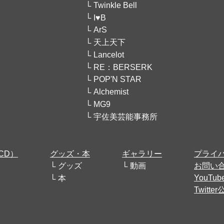
Twinkle Bell
I♥B
ArS
天上天下
Lancelot
RE：BERSERK
POP'N STAR
Alchemist
MG9
宇佐美芸能事務所
CD）
グッズ・本
ギャラリー
プライ
グッズ
動画
お問い
YouT
本
Twitt