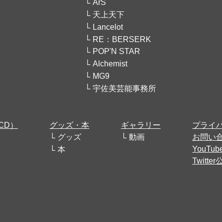
ArS
天上天下
Lancelot
RE：BERSERK
POP'N STAR
Alchemist
MG9
宇佐美芸能事務所
CD）
グッズ・本
ギャラリー
プライ
グッズ
動画
お問い
YouT
本
Twitt