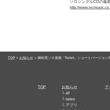
ソロシングルCDの最
http://www.jvcmusic.co.
TOP
お知らせ
御剣晃ソロ楽曲『Relief』ショートバージョ
TOP
お知らせ
ア
all
news
アプリ