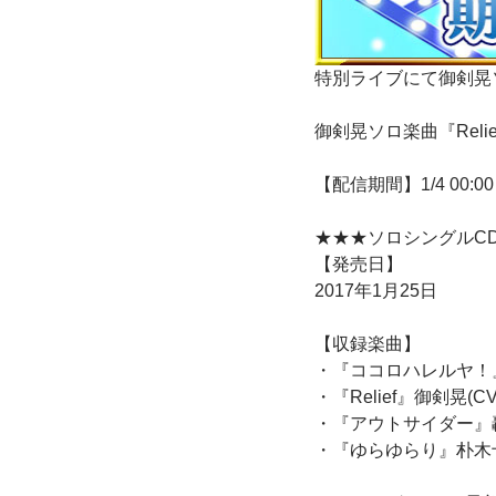
特別ライブにて御剣晃ソ
御剣晃ソロ楽曲『Rel
【配信期間】1/4 00:00 
★★★ソロシングルC
【発売日】
2017年1月25日
【収録楽曲】
・『ココロハレルヤ！』
・『Relief』御剣晃(C
・『アウトサイダー』轟
・『ゆらゆらり』朴木十