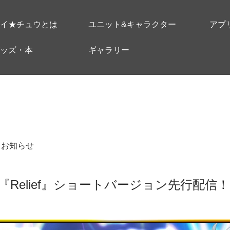
イ★チュウとは
ユニット&キャラクター
アプ
ッズ・本
ギャラリー
＃お知らせ
Relief』ショートバージョン先行配信！