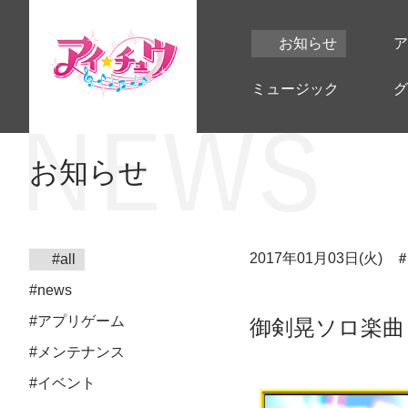
お知らせ
ア
ミュージック
グ
お知らせ
2017年01月03日(火)
#all
#news
#アプリゲーム
御剣晃ソロ楽曲『
#メンテナンス
#イベント