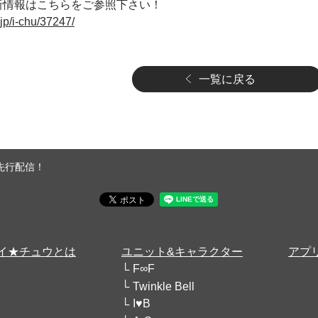
新情報はこちらをご参照下さい！
jp/i-chu/37247/
一覧に戻る
ン先行配信！
イ★チュウとは
ユニット&キャラクター
アプ
F∞F
Twinkle Bell
I♥B