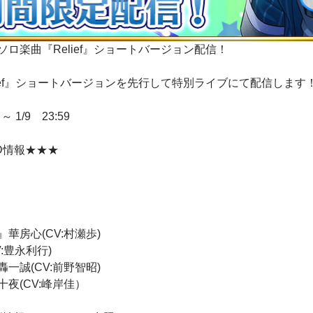
ロ楽曲『Relief』ショートバージョン配信！
ief』ショートバージョンを先行して特別ライブにて配信します
～ 1/9 23:59
D情報★★★
華房心(CV:村瀬歩)
V:豊永利行)
一誠(CV:前野智昭)
夜(CV:峰岸佳）