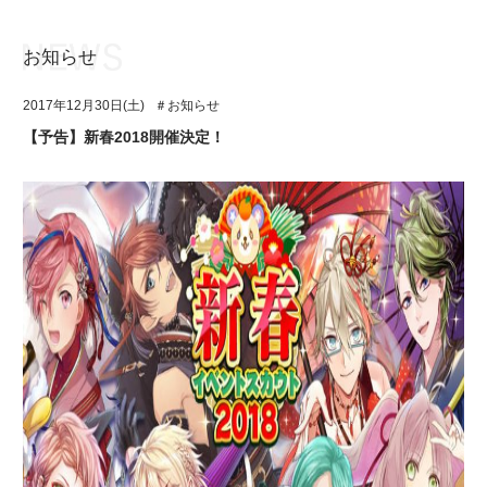
お知らせ
お知らせ
TOP
2017年12月30日(土)
＃お知らせ
アイ★チュウとは
お知らせ
【予告】新春2018開催決定！
ユニット&キャラクター
アイ★チュウとは
アプリゲーム
ユニット&キャラクター
イベント・キャンペーン
アプリゲーム
ミュージック
イベント・キャンペーン
グッズ・本
ミュージック
ギャラリー
グッズ・本
ギャラリー