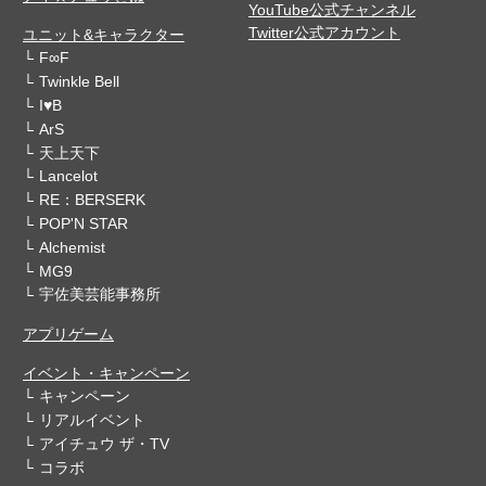
YouTube公式チャンネル
Twitter公式アカウント
ユニット&キャラクター
F∞F
Twinkle Bell
I♥B
ArS
天上天下
Lancelot
RE：BERSERK
POP'N STAR
Alchemist
MG9
宇佐美芸能事務所
アプリゲーム
イベント・キャンペーン
キャンペーン
リアルイベント
アイチュウ ザ・TV
コラボ