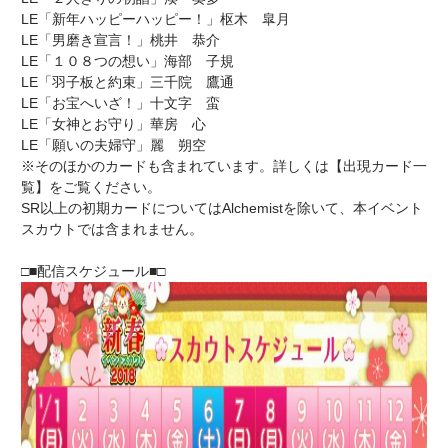
LE「新年ハッピーハッピー！」枢木 皐月
LE「男磨き宣言！」桃井 恭介
LE「１０８つの想い」海部 子規
LE「羽子板と約束」三千院 鷹通
LE「お宝へいざ！」十文字 蛮
LE「女神とお守り」華房 心
LE「願いの夫婦守」麗 朔空
※そのほかのカードも含まれています。詳しくは【出現カード一
覧】をご覧ください。
SR以上の初期カードについてはAlchemistを除いて、本イベント
スカウトでは含まれません。
□■配信スケジュール■□