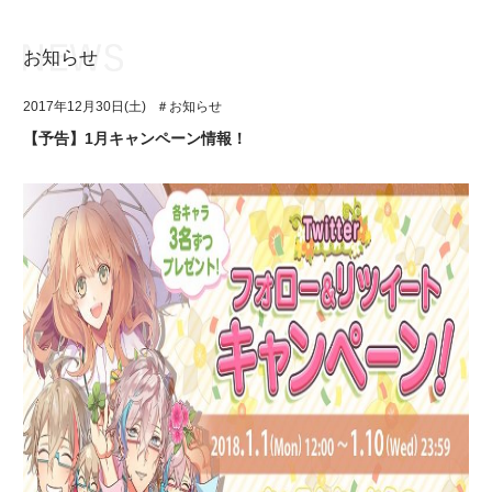
お知らせ
お知らせ
TOP
2017年12月30日(土)
＃お知らせ
アイ★チュウとは
お知らせ
【予告】1月キャンペーン情報！
ユニット&キャラクター
アイ★チュウとは
アプリゲーム
ユニット&キャラクター
イベント・キャンペーン
アプリゲーム
ミュージック
イベント・キャンペーン
グッズ・本
ミュージック
ギャラリー
グッズ・本
ギャラリー