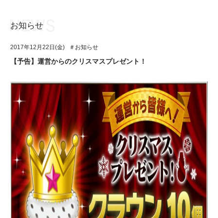
お知らせ
お知らせ
TOP
2017年12月22日(金)
＃お知らせ
アイ★チュウとは
お知らせ
【予告】運営からのクリスマスプレゼント！
ユニット&キャラクター
アイ★チュウとは
アプリゲーム
ユニット&キャラクター
イベント・キャンペーン
アプリゲーム
ミュージック
イベント・キャンペーン
グッズ・本
ミュージック
ギャラリー
グッズ・本
ギャラリー