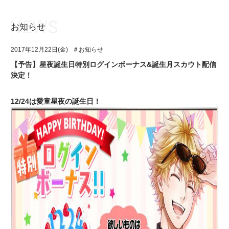
お知らせ
お知らせ
TOP
2017年12月22日(金)
＃お知らせ
アイ★チュウとは
お知らせ
【予告】星夜誕生日特別ログインボーナス&誕生月スカウト配信
決定！
ユニット&キャラクター
アイ★チュウとは
アプリゲーム
ユニット&キャラクター
12/24は愛童星夜の誕生日！
イベント・キャンペーン
アプリゲーム
ミュージック
イベント・キャンペーン
グッズ・本
ミュージック
ギャラリー
グッズ・本
ギャラリー