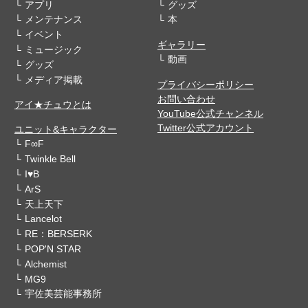
アプリ
グッズ
メンテナンス
本
イベント
ギャラリー
ミュージック
動画
グッズ
メディア掲載
プライバシーポリシー
お問い合わせ
アイ★チュウとは
YouTube公式チャンネル
Twitter公式アカウント
ユニット&キャラクター
F∞F
Twinkle Bell
I♥B
ArS
天上天下
Lancelot
RE：BERSERK
POP'N STAR
Alchemist
MG9
宇佐美芸能事務所