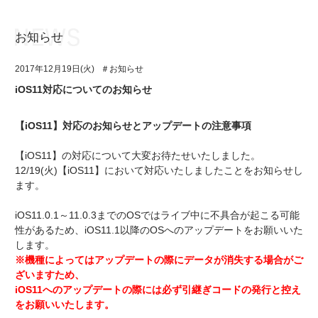
お知らせ
お知らせ
TOP
2017年12月19日(火)
＃お知らせ
アイ★チュウとは
お知らせ
iOS11対応についてのお知らせ
ユニット&キャラクター
アイ★チュウとは
【iOS11】対応のお知らせとアップデートの注意事項
アプリゲーム
ユニット&キャラクター
【iOS11】の対応について大変お待たせいたしました。
イベント・キャンペーン
アプリゲーム
12/19(火)【iOS11】において対応いたしましたことをお知らせし
ます。
ミュージック
イベント・キャンペーン
iOS11.0.1～11.0.3までのOSではライブ中に不具合が起こる可能
グッズ・本
ミュージック
性があるため、iOS11.1以降のOSへのアップデートをお願いいた
します。
ギャラリー
グッズ・本
※機種によってはアップデートの際にデータが消失する場合がご
ざいますため、
ギャラリー
iOS11へのアップデートの際には必ず引継ぎコードの発行と控え
をお願いいたします。