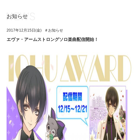
お知らせ
お知らせ
TOP
2017年12月15日(金)
＃お知らせ
アイ★チュウとは
お知らせ
エヴァ・アームストロングソロ楽曲配信開始！
ユニット&キャラクター
アイ★チュウとは
アプリゲーム
ユニット&キャラクター
イベント・キャンペーン
アプリゲーム
ミュージック
イベント・キャンペーン
グッズ・本
ミュージック
ギャラリー
グッズ・本
ギャラリー