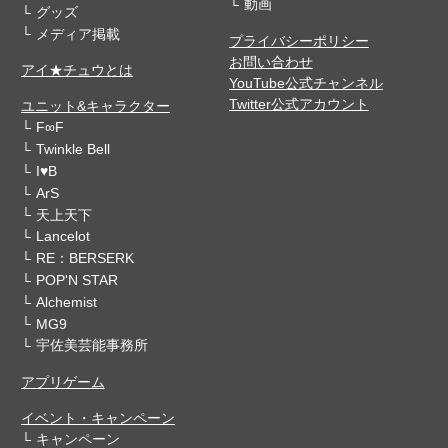
動画
グッズ
メディア掲載
プライバシーポリシー
お問い合わせ
アイ★チュウとは
YouTube公式チャンネル
Twitter公式アカウント
ユニット&キャラクター
F∞F
Twinkle Bell
I♥B
ArS
天上天下
Lancelot
RE：BERSERK
POP'N STAR
Alchemist
MG9
宇佐美芸能事務所
アプリゲーム
イベント・キャンペーン
キャンペーン