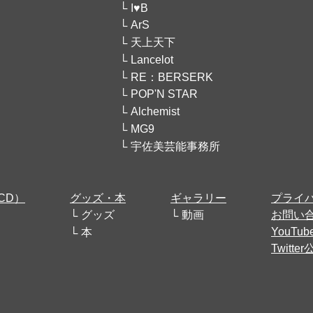
I♥B
ArS
天上天下
Lancelot
RE：BERSERK
POP'N STAR
Alchemist
MG9
宇佐美芸能事務所
CD）
グッズ・本
ギャラリー
プライ
グッズ
動画
お問い
YouT
本
Twitt