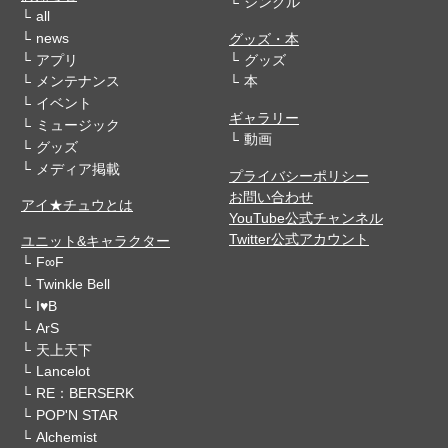
シングル
all
news
グッズ・本
アプリ
グッズ
メンテナンス
本
イベント
ギャラリー
ミュージック
動画
グッズ
メディア掲載
プライバシーポリシー
お問い合わせ
アイ★チュウとは
YouTube公式チャンネル
Twitter公式アカウント
ユニット&キャラクター
F∞F
Twinkle Bell
I♥B
ArS
天上天下
Lancelot
RE：BERSERK
POP'N STAR
Alchemist