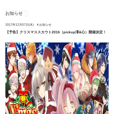
お知らせ
お知らせ
TOP
2017年12月07日(木)
＃お知らせ
アイ★チュウとは
お知らせ
【予告】クリスマススカウト2016（pickup澪&心）開催決定！
ユニット&キャラクター
アイ★チュウとは
アプリゲーム
ユニット&キャラクター
イベント・キャンペーン
アプリゲーム
ミュージック
イベント・キャンペーン
グッズ・本
ミュージック
ギャラリー
グッズ・本
ギャラリー