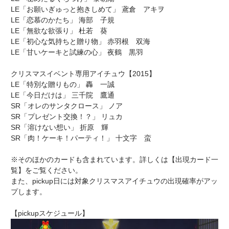
LE「お願いぎゅっと抱きしめて」 鳶倉 アキヲ
LE「恋慕のかたち」 海部 子規
LE「無欲な欲張り」 杜若 葵
LE「初心な気持ちと贈り物」 赤羽根 双海
LE「甘いケーキと試練の心」 夜鶴 黒羽
クリスマスイベント専用アイチュウ【2015】
LE「特別な贈りもの」 轟 一誠
LE「今日だけは」 三千院 鷹通
SR「オレのサンタクロース」 ノア
SR「プレゼント交換！？」 リュカ
SR「溶けない想い」 折原 輝
SR「肉！ケーキ！パーティ！」 十文字 蛮
※そのほかのカードも含まれています。詳しくは【出現カード一
覧】をご覧ください。
また、pickup日には対象クリスマスアイチュウの出現確率がアッ
プします。
【pickupスケジュール】