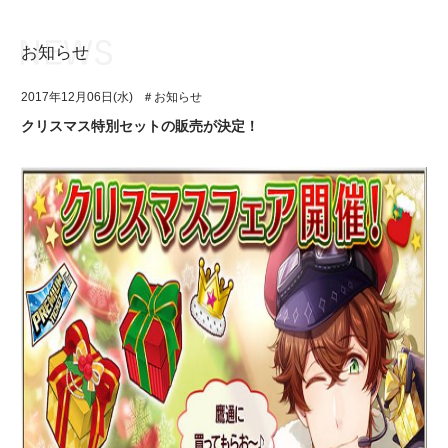
お知らせ
お知らせ
TOP
2017年12月06日(水)
＃お知らせ
アイ★チュウとは
お知らせ
クリスマス特別セットの販売が決定！
ユニット&キャラクター
アイ★チュウとは
アプリゲーム
ユニット&キャラクター
イベント・キャンペーン
アプリゲーム
ミュージック
イベント・キャンペーン
グッズ・本
ミュージック
ギャラリー
グッズ・本
ギャラリー