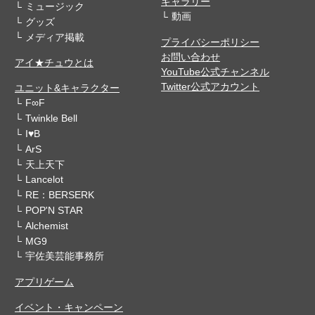
ギャラリー
ミュージック
動画
グッズ
メディア掲載
プライバシーポリシー
お問い合わせ
アイ★チュウとは
YouTube公式チャンネル
Twitter公式アカウント
ユニット&キャラクター
F∞F
Twinkle Bell
I♥B
ArS
天上天下
Lancelot
RE：BERSERK
POP'N STAR
Alchemist
MG9
宇佐美芸能事務所
アプリゲーム
イベント・キャンペーン