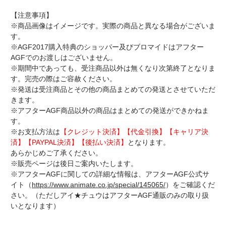
【注意事項】
※商品画像はイメージです。実際の商品と異なる場合がございま
す。
※AGF2017購入特典のショッパー及びブロマイドはアフター
AGFでのお渡しはございません。
※期間中であっても、受注商品以外は無くなり次第終了となりま
す。完売の際はご容赦ください。
※発送は受注商品とその他の商品まとめての発送とさせていただ
きます。
※アフターAGF商品以外の商品はまとめての発送ができかねま
す。
※お支払方法は
【クレジット決済】【代金引換】【キャリア決
済】【PAYPAL決済】【後払い決済】
となります。
あらかじめご了承ください。
※販売ページは後日ご案内いたします。
※アフターAGFに関しての詳細な情報は、アフターAGF公式サ
イト（
https://www.animate.co.jp/special/145065/
）をご確認くだ
さい。（ただしアイ★チュウはアフターAGF通販のみの取り扱
いとなります）