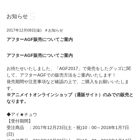
お知らせ
お知らせ
TOP
2017年12月08日(金)
＃お知らせ
アイ★チュウとは
お知らせ
アフターAGF販売についてご案内
ユニット&キャラクター
アイ★チュウとは
アフターAGF販売についてご案内
アプリゲーム
ユニット&キャラクター
お待たせいたしました、「AGF2017」で発売をしたグッズに関
イベント・キャンペーン
アプリゲーム
して、アフターAGFでの販売方法をご案内いたします！
発売期間や注意事項など確認の上で、ご購入をお願いいたしま
ミュージック
イベント・キャンペーン
す。
※アニメイトオンラインショップ（通販サイト）のみでの販売と
グッズ・本
ミュージック
なります。
ギャラリー
グッズ・本
◆アイ★チュウ
【受付期間】
ギャラリー
受注商品 ：2017年12月23日(土・祝)10：00～2018年1月7日
(日)