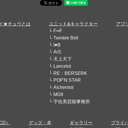
イ★チュウとは
ユニット&キャラクター
アプ
F∞F
Twinkle Bell
I♥B
ArS
天上天下
Lancelot
RE：BERSERK
POP'N STAR
Alchemist
MG9
宇佐美芸能事務所
CD）
グッズ・本
ギャラリー
プライ