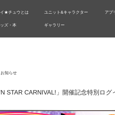
イ★チュウとは
ユニット&キャラクター
アプ
ッズ・本
ギャラリー
＃お知らせ
’N STAR CARNIVAL!」開催記念特