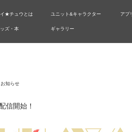
イ★チュウとは
ユニット&キャラクター
アプ
ッズ・本
ギャラリー
＃お知らせ
配信開始！