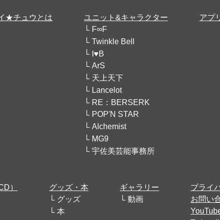
イ★チュウとは
ユニット&キャラクター
アプ
F∞F
Twinkle Bell
I♥B
ArS
天上天下
Lancelot
RE：BERSERK
POP'N STAR
Alchemist
MG9
宇佐美芸能事務所
CD）
グッズ・本
ギャラリー
プライ
グッズ
動画
お問い
YouT
本