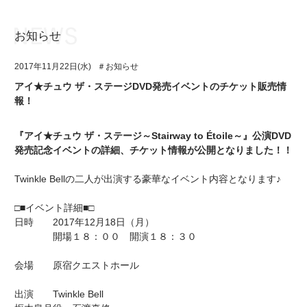
お知らせ
お知らせ
TOP
2017年11月22日(水)
＃お知らせ
アイ★チュウとは
お知らせ
アイ★チュウ ザ・ステージDVD発売イベントのチケット販売情
報！
ユニット&キャラクター
アイ★チュウとは
アプリゲーム
ユニット&キャラクター
『アイ★チュウ ザ・ステージ～Stairway to Étoile～』公演DVD
発売記念イベントの詳細、チケット情報が公開となりました！！
イベント・キャンペーン
アプリゲーム
Twinkle Bellの二人が出演する豪華なイベント内容となります♪
ミュージック
イベント・キャンペーン
□■イベント詳細■□
グッズ・本
ミュージック
日時 2017年12月18日（月）
開場１８：００ 開演１８：３０
ギャラリー
グッズ・本
会場 原宿クエストホール
ギャラリー
出演 Twinkle Bell