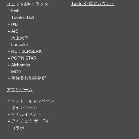
Twitter公式アカウント
ユニット&キャラクター
F∞F
Twinkle Bell
I♥B
ArS
天上天下
Lancelot
RE：BERSERK
POP'N STAR
Alchemist
MG9
宇佐美芸能事務所
アプリゲーム
イベント・キャンペーン
キャンペーン
リアルイベント
アイチュウ ザ・TV
コラボ