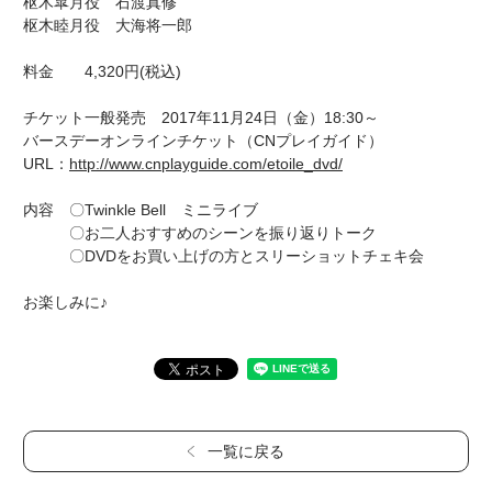
枢木皐月役 石渡真修
枢木睦月役 大海将一郎
料金 4,320円(税込)
チケット一般発売 2017年11月24日（金）18:30～
バースデーオンラインチケット（CNプレイガイド）
URL：
http://www.cnplayguide.com/etoile_dvd/
内容 〇Twinkle Bell ミニライブ
〇お二人おすすめのシーンを振り返りトーク
〇DVDをお買い上げの方とスリーショットチェキ会
お楽しみに♪
一覧に戻る