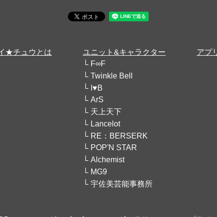
イ★チュウとは
ユニット&キャラクター
アプ
F∞F
Twinkle Bell
I♥B
ArS
天上天下
Lancelot
RE：BERSERK
POP'N STAR
Alchemist
MG9
宇佐美芸能事務所