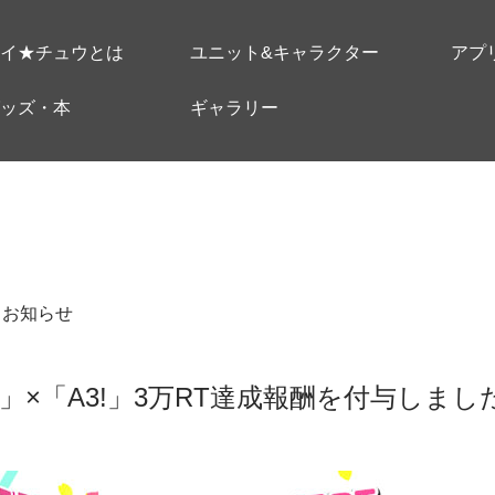
イ★チュウとは
ユニット&キャラクター
アプ
ッズ・本
ギャラリー
＃お知らせ
」×「A3!」3万RT達成報酬を付与しまし