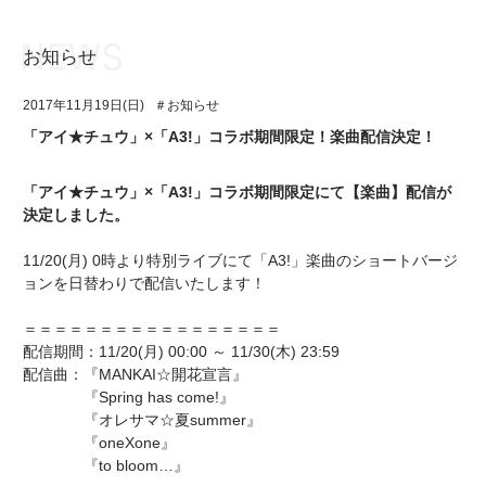
お知らせ
お知らせ
TOP
2017年11月19日(日)
＃お知らせ
アイ★チュウとは
お知らせ
「アイ★チュウ」×「A3!」コラボ期間限定！楽曲配信決定！
ユニット&キャラクター
アイ★チュウとは
「アイ★チュウ」×「A3!」コラボ期間限定にて【楽曲】配信が
アプリゲーム
ユニット&キャラクター
決定しました。
イベント・キャンペーン
アプリゲーム
11/20(月) 0時より特別ライブにて「A3!」楽曲のショートバージ
ョンを日替わりで配信いたします！
ミュージック
イベント・キャンペーン
＝＝＝＝＝＝＝＝＝＝＝＝＝＝＝＝＝
グッズ・本
ミュージック
配信期間：11/20(月) 00:00 ～ 11/30(木) 23:59
配信曲：『MANKAI☆開花宣言』
ギャラリー
グッズ・本
『Spring has come!』
『オレサマ☆夏summer』
ギャラリー
『oneXone』
『to bloom…』