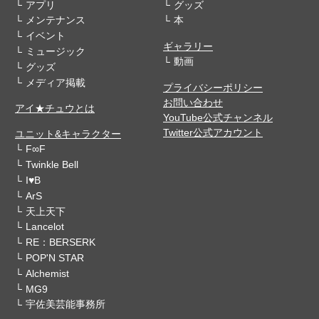
アプリ
グッズ
メンテナンス
本
イベント
ギャラリー
ミュージック
動画
グッズ
メディア掲載
プライバシーポリシー
お問い合わせ
アイ★チュウとは
YouTube公式チャンネル
Twitter公式アカウント
ユニット&キャラクター
F∞F
Twinkle Bell
I♥B
ArS
天上天下
Lancelot
RE：BERSERK
POP'N STAR
Alchemist
MG9
宇佐美芸能事務所