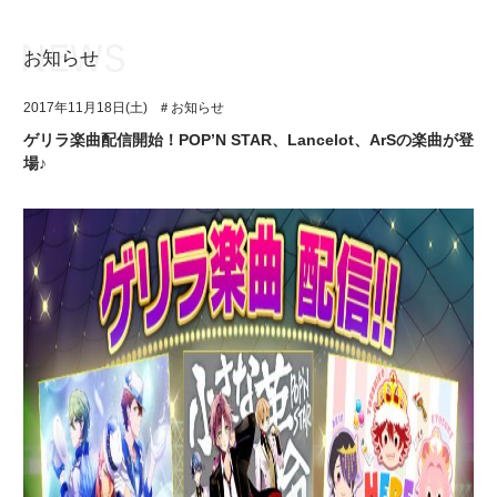
お知らせ
お知らせ
TOP
2017年11月18日(土)
＃お知らせ
アイ★チュウとは
お知らせ
ゲリラ楽曲配信開始！POP’N STAR、Lancelot、ArSの楽曲が登
場♪
ユニット&キャラクター
アイ★チュウとは
アプリゲーム
ユニット&キャラクター
イベント・キャンペーン
アプリゲーム
ミュージック
イベント・キャンペーン
グッズ・本
ミュージック
ギャラリー
グッズ・本
ギャラリー