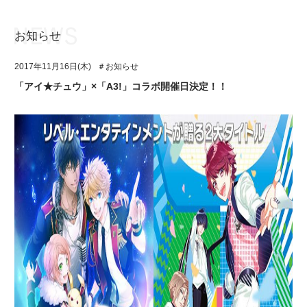
お知らせ
お知らせ
TOP
2017年11月16日(木)
＃お知らせ
アイ★チュウとは
お知らせ
「アイ★チュウ」×「A3!」コラボ開催日決定！！
ユニット&キャラクター
アイ★チュウとは
アプリゲーム
ユニット&キャラクター
イベント・キャンペーン
アプリゲーム
ミュージック
イベント・キャンペーン
グッズ・本
ミュージック
ギャラリー
グッズ・本
ギャラリー