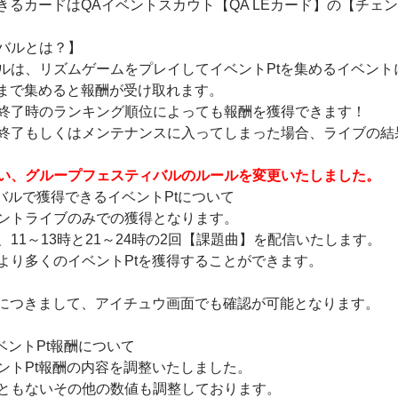
きるカードはQAイベントスカウト【QA LEカード】の【チェ
バルとは？】
ルは、リズムゲームをプレイしてイベントPtを集めるイベント
値まで集めると報酬が受け取れます。
終了時のランキング順位によっても報酬を獲得できます！
終了もしくはメンテナンスに入ってしまった場合、ライブの結
い、グループフェスティバルのルールを変更いたしました。
バルで獲得できるイベントPtについて
ントライブのみでの獲得となります。
11～13時と21～24時の2回【課題曲】を配信いたします。
より多くのイベントPtを獲得することができます。
tにつきまして、アイチュウ画面でも確認が可能となります。
ベントPt報酬について
ントPt報酬の内容を調整いたしました。
ともないその他の数値も調整しております。