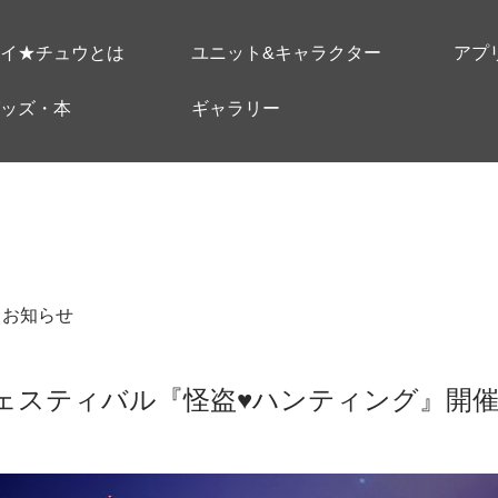
イ★チュウとは
ユニット&キャラクター
アプ
ッズ・本
ギャラリー
＃お知らせ
フェスティバル『怪盗♥ハンティング』開