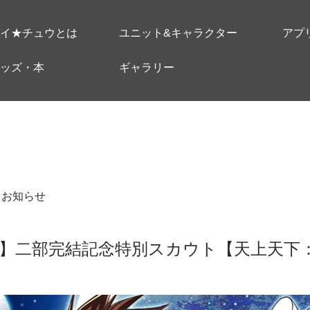
イ★チュウとは
ユニット&キャラクター
アプ
ッズ・本
ギャラリー
＃お知らせ
】二部完結記念特別スカウト【天上天下