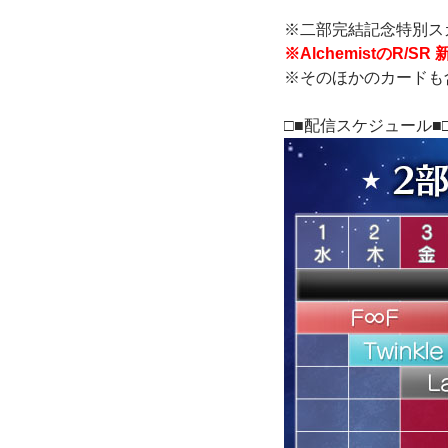
※二部完結記念特別ス
※AlchemistのR
※そのほかのカードも
□■配信スケジュール■