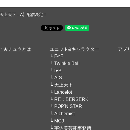
天上天下：A】配信決定！
イ★チュウとは
ユニット&キャラクター
アプ
F∞F
Twinkle Bell
I♥B
ArS
天上天下
Lancelot
RE：BERSERK
POP'N STAR
Alchemist
MG9
宇佐美芸能事務所