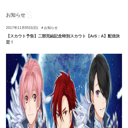
お知らせ
お知らせ
TOP
2017年11月05日(日)
＃お知らせ
アイ★チュウとは
お知らせ
【スカウト予告】二部完結記念特別スカウト【ArS：A】配信決
定！
ユニット&キャラクター
アイ★チュウとは
アプリゲーム
ユニット&キャラクター
イベント・キャンペーン
アプリゲーム
ミュージック
イベント・キャンペーン
グッズ・本
ミュージック
ギャラリー
グッズ・本
ギャラリー