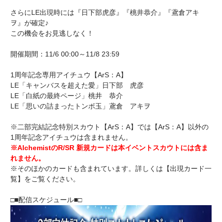
さらにLE出現時には『日下部虎彦』『桃井恭介』『鳶倉アキ
ヲ』が確定♪
この機会をお見逃しなく！
開催期間：11/6 00:00～11/8 23:59
1周年記念専用アイチュウ【ArS：A】
LE「キャンバスを超えた愛」日下部 虎彦
LE「白紙の最終ページ」桃井 恭介
LE「思いの詰まったトンボ玉」鳶倉 アキヲ
※二部完結記念特別スカウト【ArS：A】では【ArS：A】以外の
1周年記念アイチュウは含まれません。
※AlchemistのR/SR 新規カードは本イベントスカウトには含ま
れません。
※そのほかのカードも含まれています。詳しくは【出現カード一
覧】をご覧ください。
□■配信スケジュール■□