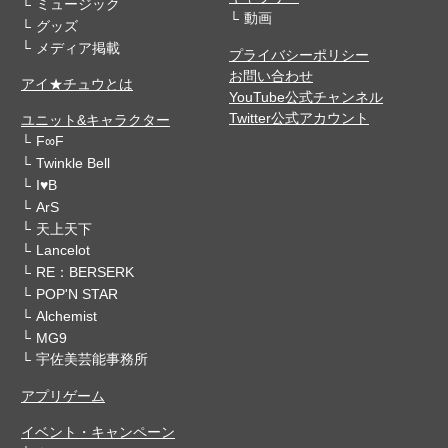
ミュージック
動画
グッズ
メディア掲載
プライバシーポリシー
お問い合わせ
アイ★チュウとは
YouTube公式チャンネル
Twitter公式アカウント
ユニット&キャラクター
F∞F
Twinkle Bell
I♥B
ArS
天上天下
Lancelot
RE：BERSERK
POP'N STAR
Alchemist
MG9
宇佐美芸能事務所
アプリゲーム
イベント・キャンペーン