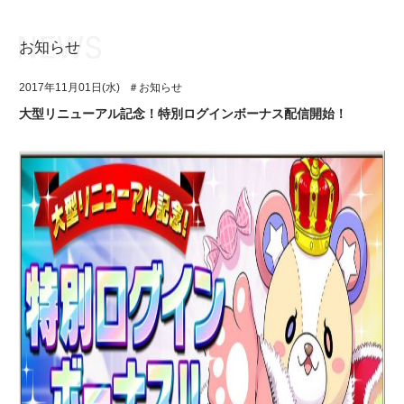
お知らせ
お知らせ
TOP
2017年11月01日(水)
＃お知らせ
アイ★チュウとは
お知らせ
大型リニューアル記念！特別ログインボーナス配信開始！
ユニット&キャラクター
アイ★チュウとは
アプリゲーム
ユニット&キャラクター
イベント・キャンペーン
アプリゲーム
ミュージック
イベント・キャンペーン
グッズ・本
ミュージック
ギャラリー
グッズ・本
ギャラリー