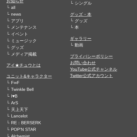
お知らせ
シングル
all
news
グッズ・本
アプリ
グッズ
メンテナンス
本
イベント
ギャラリー
ミュージック
動画
グッズ
メディア掲載
プライバシーポリシー
お問い合わせ
アイ★チュウとは
YouTube公式チャンネル
Twitter公式アカウント
ユニット&キャラクター
F∞F
Twinkle Bell
I♥B
ArS
天上天下
Lancelot
RE：BERSERK
POP'N STAR
Alchemist