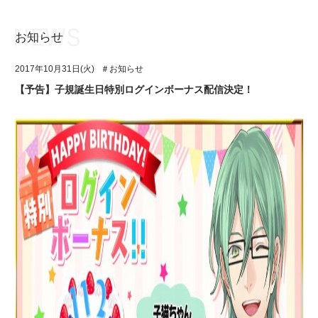
お知らせ
お知らせ
TOP
2017年10月31日(火)
＃お知らせ
アイ★チュウとは
お知らせ
【予告】子規誕生日特別ログインボーナス配信決定！
ユニット&キャラクター
アイ★チュウとは
アプリゲーム
ユニット&キャラクター
イベント・キャンペーン
アプリゲーム
ミュージック
イベント・キャンペーン
グッズ・本
ミュージック
ギャラリー
グッズ・本
ギャラリー