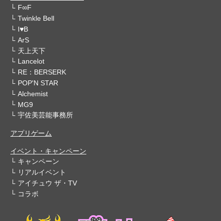
F∞F
Twinkle Bell
I♥B
ArS
天上天下
Lancelot
RE：BERSERK
POP'N STAR
Alchemist
MG9
宇佐美芸能事務所
アプリゲーム
イベント・キャンペーン
キャンペーン
リアルイベント
アイチュウ ザ・TV
コラボ