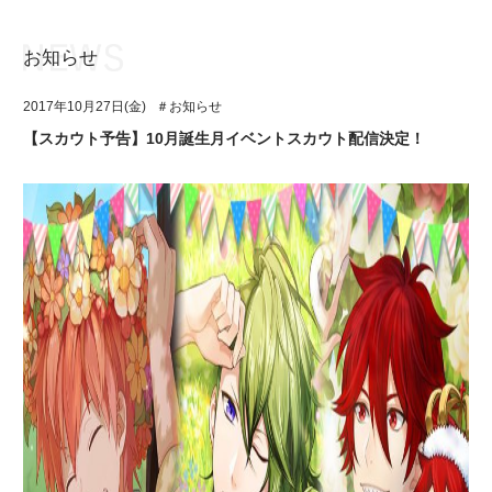
お知らせ
お知らせ
TOP
2017年10月27日(金)
＃お知らせ
アイ★チュウとは
お知らせ
【スカウト予告】10月誕生月イベントスカウト配信決定！
ユニット&キャラクター
アイ★チュウとは
アプリゲーム
ユニット&キャラクター
イベント・キャンペーン
アプリゲーム
ミュージック
イベント・キャンペーン
グッズ・本
ミュージック
ギャラリー
グッズ・本
ギャラリー