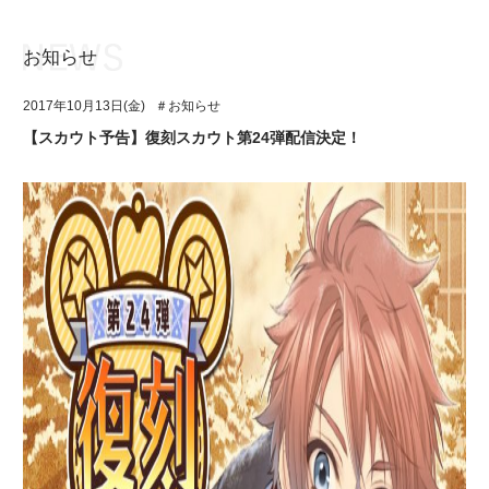
お知らせ
お知らせ
TOP
2017年10月13日(金)
＃お知らせ
アイ★チュウとは
お知らせ
【スカウト予告】復刻スカウト第24弾配信決定！
ユニット&キャラクター
アイ★チュウとは
アプリゲーム
ユニット&キャラクター
イベント・キャンペーン
アプリゲーム
ミュージック
イベント・キャンペーン
グッズ・本
ミュージック
ギャラリー
グッズ・本
ギャラリー