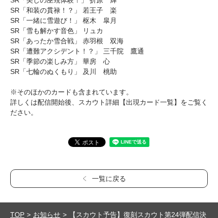
SR「美しの巫覡体験！」 折原 輝
SR「和装の貫禄！？」 若王子 楽
SR「一緒に雪遊び！」 枢木 皐月
SR「雪も解かす音色」 リュカ
SR「あったか雪合戦」 赤羽根 双海
SR「遭難アクシデント！？」 三千院 鷹通
SR「季節の楽しみ方」 華房 心
SR「七輪のぬくもり」 及川 桃助
※そのほかのカードも含まれています。
詳しくは配信開始後、スカウト詳細【出現カード一覧】をご覧く
ださい。
一覧に戻る
TOP
お知らせ
【スカウト予告】復刻スカウト第24弾配信決