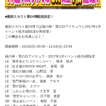
■復刻スカウト第24弾配信決定！
復刻スカウト第24弾では福の神・雪の日アイチュウと2017年1月
イベント睦月&巽&澪が再登場！
この機会をお見逃しなく！
開催期間：10/15(日) 00:00～11/14(火) 23:59
福の神・雪の日アイチュウ・2017年1月イベント睦月&巽&澪
LE「新年先どりコケコッコー！」 枢木 睦月
LE「紅き焔のROCK NIGHT」 斑尾 巽
LE「真紅の絲の縁」 山野辺 澪
LE「ヒーロー印のお守り」 桃井 恭介
LE「笑門来福の一歩」 鳶倉 アキヲ
LE「雪の芸術」 エヴァ
LE「ふかふか雪の日」 十文字 蛮
SR「雪空キャンバス」 日下部 虎彦
SR「射止めたハート」 海部 子規