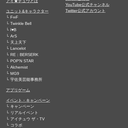
アイ★チュウとは
YouTube公式チャンネル
Twitter公式アカウント
ユニット&キャラクター
F∞F
Twinkle Bell
I♥B
ArS
天上天下
Lancelot
RE：BERSERK
POP'N STAR
Alchemist
MG9
宇佐美芸能事務所
アプリゲーム
イベント・キャンペーン
キャンペーン
リアルイベント
アイチュウ ザ・TV
コラボ