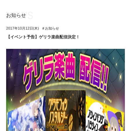
お知らせ
お知らせ
TOP
2017年10月12日(木)
＃お知らせ
アイ★チュウとは
お知らせ
【イベント予告】ゲリラ楽曲配信決定！
ユニット&キャラクター
アイ★チュウとは
アプリゲーム
ユニット&キャラクター
イベント・キャンペーン
アプリゲーム
ミュージック
イベント・キャンペーン
グッズ・本
ミュージック
ギャラリー
グッズ・本
ギャラリー