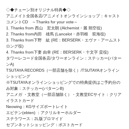
◇◆チェーン別オリジナル特典◆◇
アニメイト全国各店/アニメイトオンラインショップ：キャスト
コメントCD ～Thanks for your vote～
1. Thanks from 西山 宏太朗 (Alchemist・麗 朔空役)
2. Thanks from内田 雄馬 (Lancelot・赤羽根 双海役)
3. Thanks from下野 紘 (RE：BERSERK・エヴァ・アームスト
ロング役)
4. Thanks from下妻 由幸 (RE：BERSERK・十文字 蛮役)
タワーレコード全国各店/タワーオンライン：ステッカー(パター
ンA)
TSUTAYA RECORDS（一部店舗を除く）/TSUTAYAオンライン
ショッピング
※TSUTAYAオンラインショッピングでの特典提供はご予約分の
み対象：ステッカー(パターンB)
アニメガ ・文教堂（一部店舗除く）・文教堂ECサイト：クリア
イラストカード
Neowing：KGサイズポートレイト
エビテン(ebten) ：アクリルキーホルダー
ステラワース：2L版ブロマイド
セブンネットショッピング：ポストカード