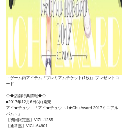
・ゲーム内アイテム『プレミアムチケット(1枚)』プレゼントコ
ード
◇◆店舗特典情報◆◇
■2017年12月6日(水)発売
アイ★チュウ 「アイ★チュウ ～I★Chu Award 2017ミニアル
バム～」
【初回限定盤】VIZL-1285
【通常盤】VICL-64901