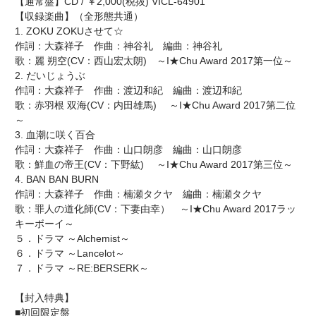
【通常盤】CD / ￥2,000(税抜) VICL-64901
【収録楽曲】（全形態共通）
1. ZOKU ZOKUさせて☆
作詞：大森祥子 作曲：神谷礼 編曲：神谷礼
歌：麗 朔空(CV：西山宏太朗) ～I★Chu Award 2017第一位～
2. だいじょうぶ
作詞：大森祥子 作曲：渡辺和紀 編曲：渡辺和紀
歌：赤羽根 双海(CV：内田雄馬) ～I★Chu Award 2017第二位
～
3. 血潮に咲く百合
作詞：大森祥子 作曲：山口朗彦 編曲：山口朗彦
歌：鮮血の帝王(CV：下野紘) ～I★Chu Award 2017第三位～
4. BAN BAN BURN
作詞：大森祥子 作曲：楠瀬タクヤ 編曲：楠瀬タクヤ
歌：罪人の道化師(CV：下妻由幸） ～I★Chu Award 2017ラッ
キーボーイ～
５．ドラマ ～Alchemist～
６．ドラマ ～Lancelot～
７．ドラマ ～RE:BERSERK～
【封入特典】
■初回限定盤