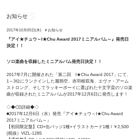
お知らせ
お知らせ
TOP
2017年10月05日(木)
＃お知らせ
アイ★チュウとは
お知らせ
『アイ★チュウ～I★Chu Award 2017ミニアルバム～』発売日
決定！！
ユニット&キャラクター
アイ★チュウとは
アプリゲーム
ユニット&キャラクター
ソロ楽曲を収録したミニアルバム発売日決定！！
イベント・キャンペーン
アプリゲーム
2017年7月に開催された「第二回 I★Chu Award 2017」にて、
1～3位にランクインした麗朔空、赤羽根双海、エヴァ・アーム
ミュージック
イベント・キャンペーン
ストロング、そしてラッキーボーイに選ばれた十文字蛮のソロ楽
曲が収録されたミニアルバムが2017年12月6日に発売します！
グッズ・本
ミュージック
◇◆CD詳細◆◇
ギャラリー
グッズ・本
■2017年12月6日（水）発売『アイ★チュウ～I★Chu Award
2017ミニアルバム～』
ギャラリー
【初回限定盤】CD+缶バッジ1種+イラストカード1種 / ￥2,500
(税抜）VIZL-1285