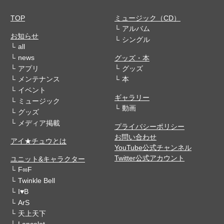
TOP
ミュージック（CD）
アルバム
お知らせ
シングル
all
news
グッズ・本
アプリ
グッズ
メンテナンス
本
イベント
ギャラリー
ミュージック
動画
グッズ
メディア掲載
プライバシーポリシー
お問い合わせ
アイ★チュウとは
YouTube公式チャンネル
Twitter公式アカウント
ユニット&キャラクター
F∞F
Twinkle Bell
I♥B
ArS
天上天下