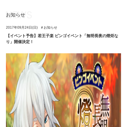
お知らせ
お知らせ
TOP
2017年09月24日(日)
＃お知らせ
アイ★チュウとは
お知らせ
【イベント予告】若王子楽 ビンゴイベント「無明長夜の燈炬な
り」開催決定！
ユニット&キャラクター
アイ★チュウとは
アプリゲーム
ユニット&キャラクター
イベント・キャンペーン
アプリゲーム
ミュージック
イベント・キャンペーン
グッズ・本
ミュージック
ギャラリー
グッズ・本
ギャラリー