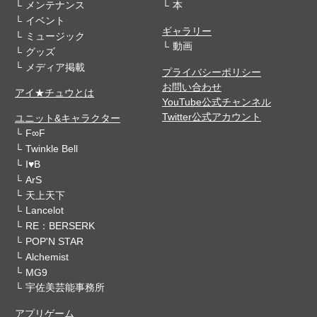
メンテナンス
本
イベント
ギャラリー
ミュージック
動画
グッズ
メディア掲載
プライバシーポリシー
お問い合わせ
アイ★チュウとは
YouTube公式チャンネル
Twitter公式アカウント
ユニット&キャラクター
F∞F
Twinkle Bell
I♥B
ArS
天上天下
Lancelot
RE：BERSERK
POP'N STAR
Alchemist
MG9
宇佐美芸能事務所
アプリゲーム