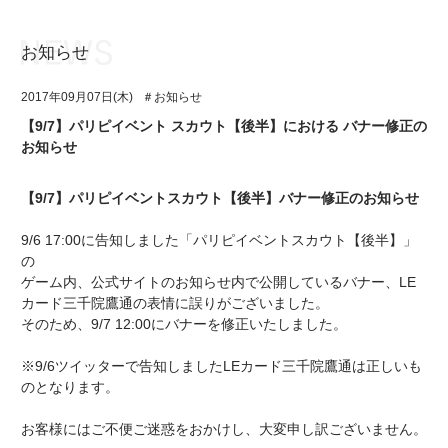
お知らせ
お知らせ
TOP
2017年09月07日(木)
＃お知らせ
アイ★チュウとは
お知らせ
【9/7】パリピイベント スカウト【後半】における バナー修正の
お知らせ
ユニット&キャラクター
アイ★チュウとは
アプリゲーム
ユニット&キャラクター
【9/7】パリピイベントスカウト【後半】バナー修正のお知らせ
イベント・キャンペーン
アプリゲーム
9/6 17:00に告知しました「パリピイベントスカウト【後半】」
の
ミュージック
イベント・キャンペーン
ゲーム内、公式サイトのお知らせ内で公開しているバナー、LE
カード三千院鷹通の表情に誤りがございました。
グッズ・本
ミュージック
そのため、9/7 12:00にバナーを修正いたしました。
ギャラリー
グッズ・本
※9/6ツイッターで告知しましたLEカード三千院鷹通は正しいも
のとなります。
ギャラリー
お客様にはご不便ご迷惑をおかけし、大変申し訳ございません。