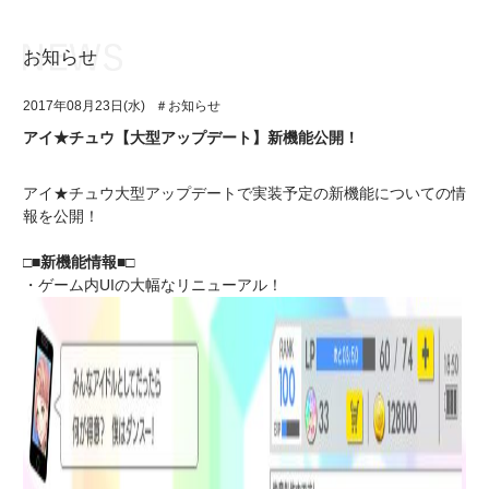
お知らせ
お知らせ
TOP
2017年08月23日(水)
＃お知らせ
アイ★チュウとは
お知らせ
アイ★チュウ【大型アップデート】新機能公開！
ユニット&キャラクター
アイ★チュウとは
アイ★チュウ大型アップデートで実装予定の新機能についての情
アプリゲーム
ユニット&キャラクター
報を公開！
イベント・キャンペーン
アプリゲーム
□■新機能情報■□
・ゲーム内UIの大幅なリニューアル！
ミュージック
イベント・キャンペーン
グッズ・本
ミュージック
ギャラリー
グッズ・本
ギャラリー