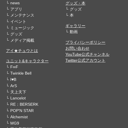
news
グッズ・本
アプリ
グッズ
メンテナンス
本
イベント
ギャラリー
ミュージック
動画
グッズ
メディア掲載
プライバシーポリシー
お問い合わせ
アイ★チュウとは
YouTube公式チャンネル
Twitter公式アカウント
ユニット&キャラクター
F∞F
Twinkle Bell
I♥B
ArS
天上天下
Lancelot
RE：BERSERK
POP'N STAR
Alchemist
MG9