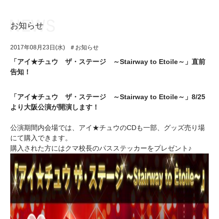
お知らせ
お知らせ
TOP
2017年08月23日(水)
＃お知らせ
アイ★チュウとは
お知らせ
「アイ★チュウ ザ・ステージ ～Stairway to Etoile～」直前
告知！
ユニット&キャラクター
アイ★チュウとは
アプリゲーム
ユニット&キャラクター
「アイ★チュウ ザ・ステージ ～Stairway to Etoile～」8/25
より大阪公演が開演します！
イベント・キャンペーン
アプリゲーム
公演期間内会場では、アイ★チュウのCDも一部、グッズ売り場
ミュージック
イベント・キャンペーン
にて購入できます。
購入された方にはクマ校長のパスステッカーをプレゼント♪
グッズ・本
ミュージック
ギャラリー
グッズ・本
ギャラリー