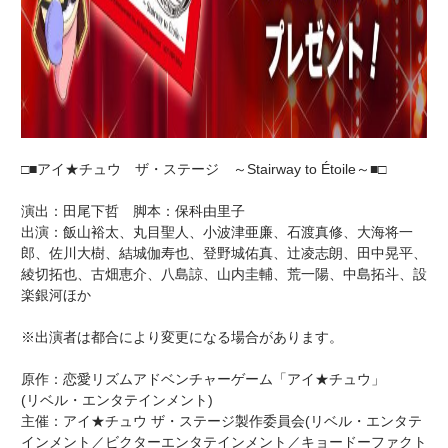
□■アイ★チュウ ザ・ステージ ～Stairway to Étoile～■□
演出：田尾下哲 脚本：保科由里子
出演：飯山裕太、丸目聖人、小波津亜廉、石渡真修、大海将一
郎、佐川大樹、結城伽寿也、登野城佑真、辻凌志朗、田中晃平、
綾切拓也、古畑恵介、八島諒、山内圭輔、荒一陽、中島拓斗、設
楽銀河ほか
※出演者は都合により変更になる場合があります。
原作：恋愛リズムアドベンチャーゲーム「アイ★チュウ」
(リベル・エンタテインメント)
主催：アイ★チュウ ザ・ステージ製作委員会(リベル・エンタテ
インメント／ビクターエンタテインメント／キョードーファクト