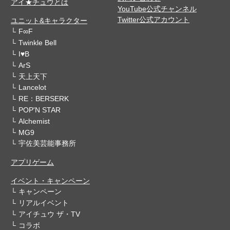
アイ★チュウとは
YouTube公式チャンネル
Twitter公式アカウント
ユニット&キャラクター
F∞F
Twinkle Bell
I♥B
ArS
天上天下
Lancelot
RE：BERSERK
POP'N STAR
Alchemist
MG9
宇佐美芸能事務所
アプリゲーム
イベント・キャンペーン
キャンペーン
リアルイベント
アイチュウ ザ・TV
コラボ