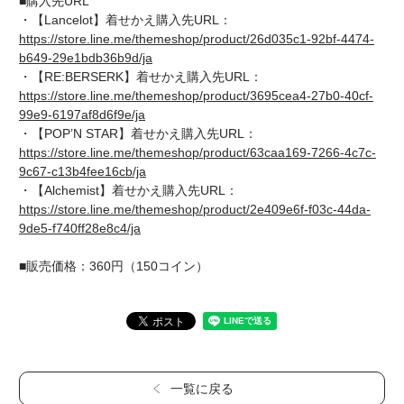
■購入先URL
・【Lancelot】着せかえ購入先URL：
https://store.line.me/themeshop/product/26d035c1-92bf-4474-
b649-29e1bdb36b9d/ja
・【RE:BERSERK】着せかえ購入先URL：
https://store.line.me/themeshop/product/3695cea4-27b0-40cf-
99e9-6197af8d6f9e/ja
・【POP’N STAR】着せかえ購入先URL：
https://store.line.me/themeshop/product/63caa169-7266-4c7c-
9c67-c13b4fee16cb/ja
・【Alchemist】着せかえ購入先URL：
https://store.line.me/themeshop/product/2e409e6f-f03c-44da-
9de5-f740ff28e8c4/ja
■販売価格：360円（150コイン）
一覧に戻る