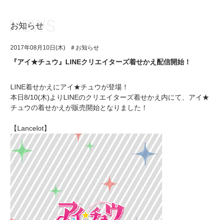
お知らせ
お知らせ
TOP
2017年08月10日(木)
＃お知らせ
アイ★チュウとは
お知らせ
『アイ★チュウ』LINEクリエイターズ着せかえ配信開始！
ユニット&キャラクター
アイ★チュウとは
LINE着せかえにアイ★チュウが登場！
アプリゲーム
ユニット&キャラクター
本日8/10(木)よりLINEのクリエイターズ着せかえ内にて、アイ★
チュウの着せかえが販売開始となりました！
イベント・キャンペーン
アプリゲーム
【Lancelot】
ミュージック
イベント・キャンペーン
グッズ・本
ミュージック
ギャラリー
グッズ・本
ギャラリー