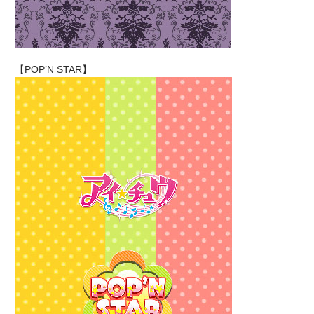
【POP’N STAR】