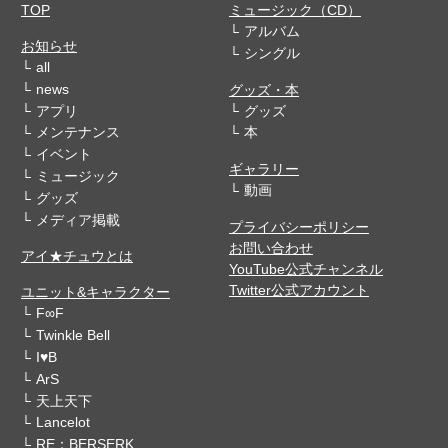
TOP
ミュージック（CD）
アルバム
お知らせ
シングル
all
news
グッズ・本
アプリ
グッズ
メンテナンス
本
イベント
ギャラリー
ミュージック
動画
グッズ
メディア掲載
プライバシーポリシー
お問い合わせ
アイ★チュウとは
YouTube公式チャンネル
Twitter公式アカウント
ユニット&キャラクター
F∞F
Twinkle Bell
I♥B
ArS
天上天下
Lancelot
RE：BERSERK