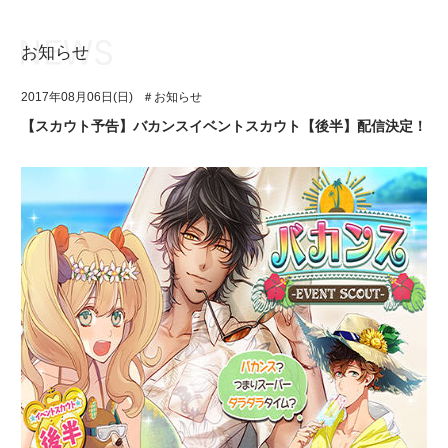
お知らせ
お知らせ
TOP
2017年08月06日(日)
＃お知らせ
アイ★チュウとは
お知らせ
【スカウト予告】バカンスイベントスカウト【後半】配信決定！
ユニット&キャラクター
アイ★チュウとは
アプリゲーム
ユニット&キャラクター
イベント・キャンペーン
アプリゲーム
ミュージック
イベント・キャンペーン
グッズ・本
ミュージック
ギャラリー
グッズ・本
ギャラリー