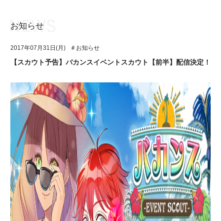
お知らせ
お知らせ
TOP
2017年07月31日(月)
＃お知らせ
アイ★チュウとは
お知らせ
【スカウト予告】バカンスイベントスカウト【前半】配信決定！
ユニット&キャラクター
アイ★チュウとは
アプリゲーム
ユニット&キャラクター
イベント・キャンペーン
アプリゲーム
ミュージック
イベント・キャンペーン
グッズ・本
ミュージック
ギャラリー
グッズ・本
ギャラリー