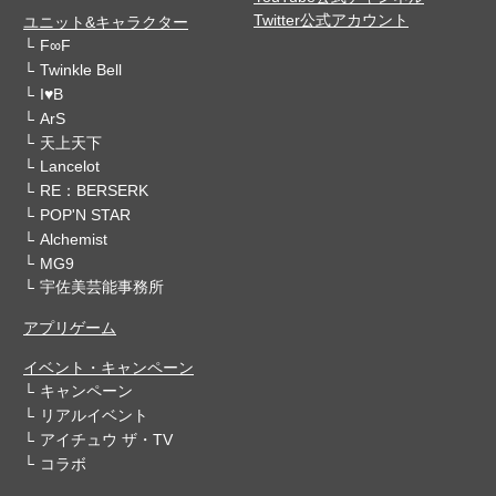
Twitter公式アカウント
ユニット&キャラクター
F∞F
Twinkle Bell
I♥B
ArS
天上天下
Lancelot
RE：BERSERK
POP'N STAR
Alchemist
MG9
宇佐美芸能事務所
アプリゲーム
イベント・キャンペーン
キャンペーン
リアルイベント
アイチュウ ザ・TV
コラボ