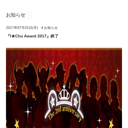
お知らせ
お知らせ
TOP
2017年07月31日(月)
＃お知らせ
アイ★チュウとは
お知らせ
『I★Chu Award 2017』終了
ユニット&キャラクター
アイ★チュウとは
アプリゲーム
ユニット&キャラクター
イベント・キャンペーン
アプリゲーム
ミュージック
イベント・キャンペーン
グッズ・本
ミュージック
ギャラリー
グッズ・本
ギャラリー