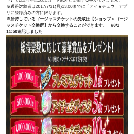
ト】では2周年記念LEカード以外と交換する事ができません。
※獲得対象者は2017/7/31(月)13:00までに「アイ★チュウ」アプ
リに登録済みの方に限ります。
※所持しているゴージャスチケットの受取は【ショップ＞ゴージ
ャスチケット交換所】から交換することができます。 //8/1
11:50追記しました