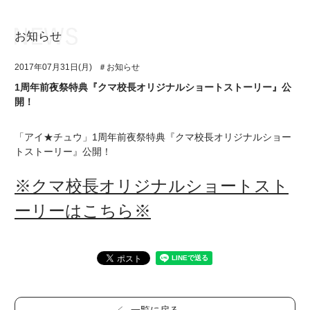
お知らせ
お知らせ
TOP
2017年07月31日(月)
＃お知らせ
アイ★チュウとは
お知らせ
1周年前夜祭特典『クマ校長オリジナルショートストーリー』公
開！
ユニット&キャラクター
アイ★チュウとは
アプリゲーム
ユニット&キャラクター
「アイ★チュウ」1周年前夜祭特典『クマ校長オリジナルショー
トストーリー』公開！
イベント・キャンペーン
アプリゲーム
※クマ校長オリジナルショートスト
ミュージック
イベント・キャンペーン
ーリーはこちら※
グッズ・本
ミュージック
ギャラリー
グッズ・本
ギャラリー