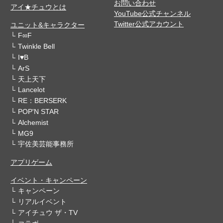
お問い合わせ
アイ★チュウとは
YouTube公式チャンネル
Twitter公式アカウント
ユニット&キャラクター
F∞F
Twinkle Bell
I♥B
ArS
天上天下
Lancelot
RE：BERSERK
POP'N STAR
Alchemist
MG9
宇佐美芸能事務所
アプリゲーム
イベント・キャンペーン
キャンペーン
リアルイベント
アイチュウ ザ・TV