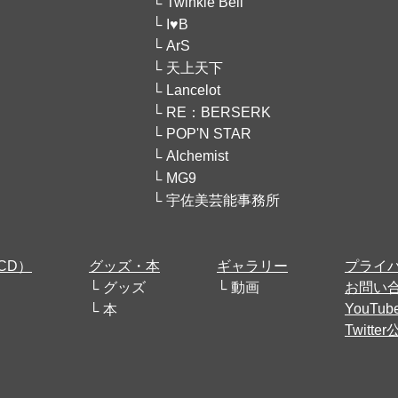
Twinkle Bell
I♥B
ArS
天上天下
Lancelot
RE：BERSERK
POP'N STAR
Alchemist
MG9
宇佐美芸能事務所
CD）
グッズ・本
ギャラリー
プライ
グッズ
動画
お問い
YouT
本
Twitt