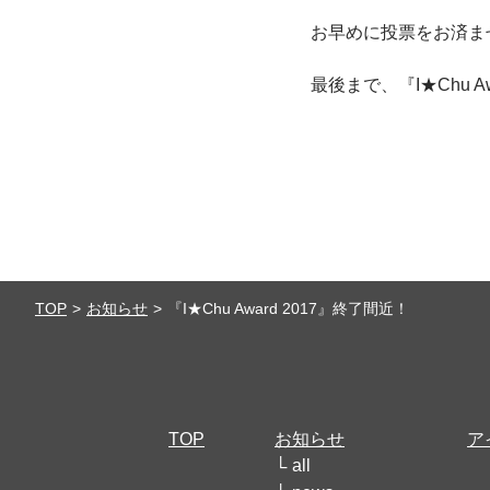
お早めに投票をお済ま
最後まで、『I★Chu A
TOP
お知らせ
『I★Chu Award 2017』終了間近！
TOP
お知らせ
ア
all