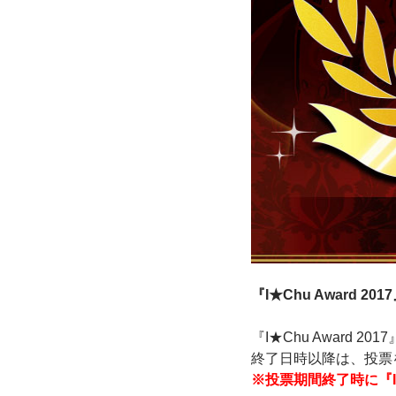
『I★Chu Award 2
『I★Chu Award 2
終了日時以降は、投票
※投票期間終了時に『I★