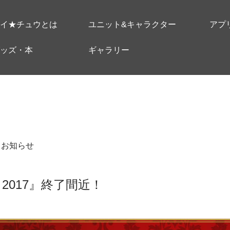
イ★チュウとは
ユニット&キャラクター
アプ
ッズ・本
ギャラリー
＃お知らせ
rd 2017』終了間近！